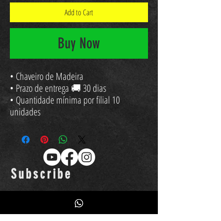
Add to Cart
Buy Now
• Chaveiro de Madeira
• ⁠Prazo de entrega 🚚 30 dias
• ⁠Quantidade mínima por filial 10
unidades
Subscribe
Fique por dentro das novidades
Quero receber emails, promoções de