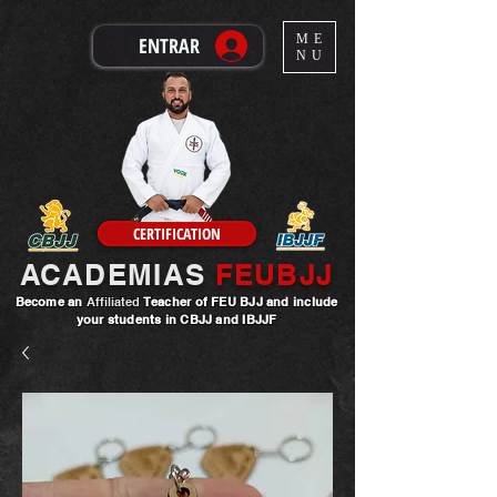
ME
ENTRAR
NU
CERTIFICATION
ACADEMIAS
FEUBJJ
Become an
Affiliated
Teacher
of FEU BJJ and include
your students in CBJJ and IBJJF